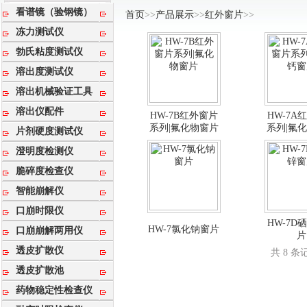
看谱镜（验钢镜）
首页
>>
产品展示
>>
红外窗片
>>
冻力测试仪
勃氏粘度测试仪
溶出度测试仪
溶出机械验证工具
溶出仪配件
HW-7B红外窗片
HW-7A
系列|氟化物窗片
系列|氟
片剂硬度测试仪
澄明度检测仪
脆碎度检查仪
智能崩解仪
口崩时限仪
HW-7D
HW-7氯化钠窗片
口崩崩解两用仪
片
透皮扩散仪
共 8 
透皮扩散池
药物稳定性检查仪