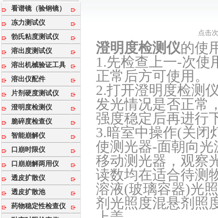
看谱镜（验钢镜）
冻力测试仪
点击次数
勃氏粘度测试仪
澄明度检测仪
的使用
溶出度测试仪
1.先检查上一-次使
溶出机械验证工具
正常后方可使用。
溶出仪配件
2.打开澄明度检测
片剂硬度测试仪
发光情况是否正常
澄明度检测仪
强度稳定后再进行下
脆碎度检查仪
3.暗室中操作(关
智能崩解仪
使测光器-面朝向光
口崩时限仪
移动测光器，观察
口崩崩解两用仪
读数均在适合待测
透皮扩散仪
溶液(玻璃容器)光
透皮扩散池
剂光照度混悬剂照
药物稳定性检查仪
上盖。